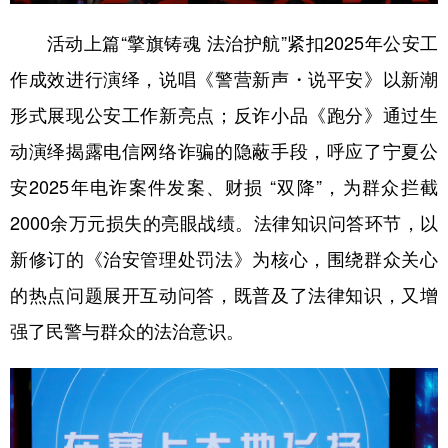
活动上篇“擎旗铸魂 法治护航”紧扣2025年公安工
作成效进行演绎，说唱《警营新声・说平安》以新潮
形式展现公安工作新亮点；反诈小品《跑分》通过生
动演绎揭露电信网络诈骗的隐蔽手段，呼应了宁夏公
安2025年电诈案件发案、财损 “双降”，为群众拦截
2000余万元损失的亮眼战绩。法律知识问答环节，以
新修订的《治安管理处罚法》为核心，围绕群众关心
的热点问题展开互动问答，既普及了法律知识，又增
强了民警与群众的法治意识。