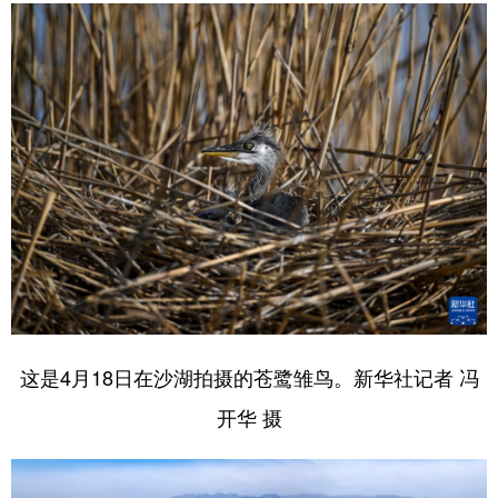
这是4月18日在沙湖拍摄的苍鹭雏鸟。新华社记者 冯
开华 摄