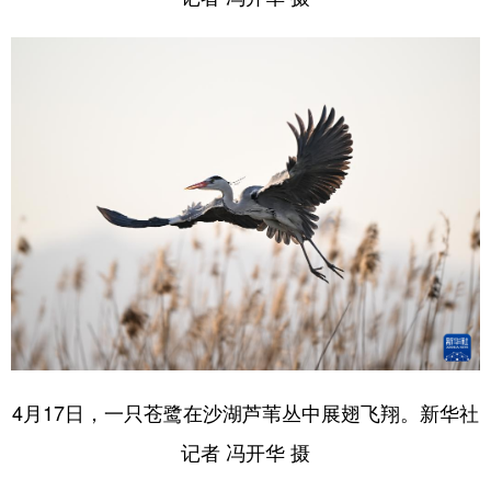
4月17日，一只苍鹭在沙湖芦苇丛中展翅飞翔。新华社
记者 冯开华 摄