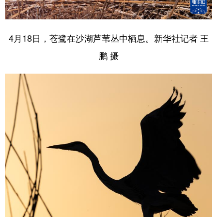
4月18日，苍鹭在沙湖芦苇丛中栖息。新华社记者 王
鹏 摄