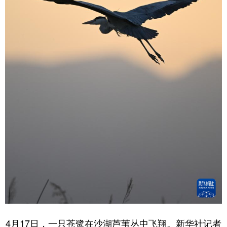
4月17日，一只苍鹭在沙湖芦苇丛中飞翔。新华社记者