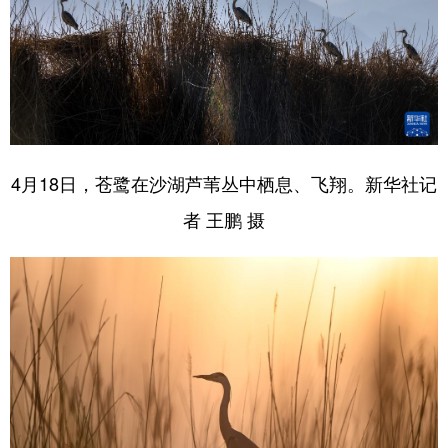
4月18日，苍鹭在沙湖芦苇丛中栖息、飞翔。新华社记
者 王鹏 摄