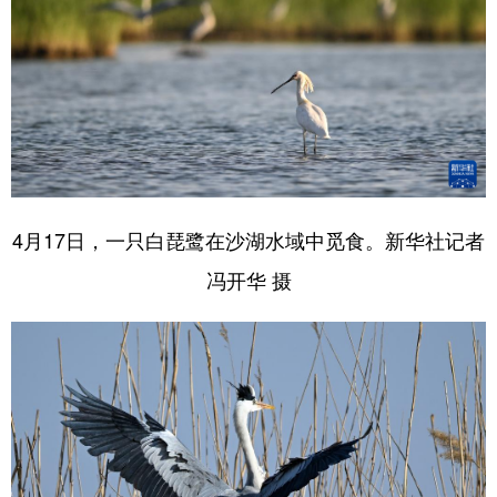
4月17日，一只白琵鹭在沙湖水域中觅食。新华社记者
冯开华 摄