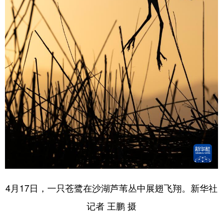
4月17日，一只苍鹭在沙湖芦苇丛中展翅飞翔。新华社
记者 王鹏 摄