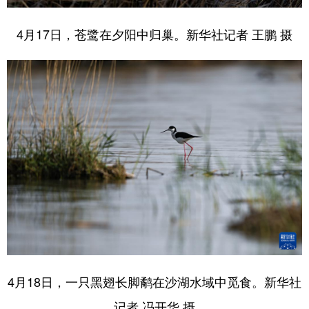
4月17日，苍鹭在夕阳中归巢。新华社记者 王鹏 摄
4月18日，一只黑翅长脚鹬在沙湖水域中觅食。新华社
记者 冯开华 摄