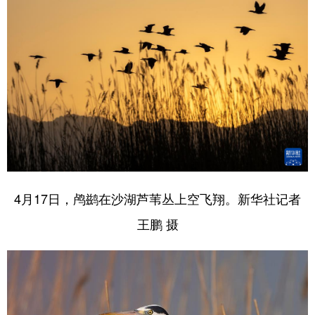
4月17日，鸬鹚在沙湖芦苇丛上空飞翔。新华社记者
王鹏 摄