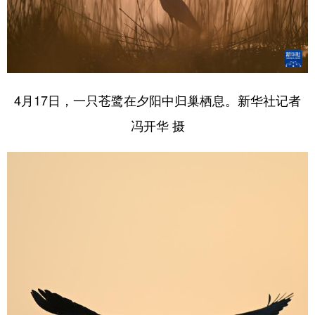
4月17日，一只苍鹭在夕阳中归巢栖息。新华社记者
冯开华 摄