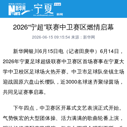
2026“宁超”联赛中卫赛区燃情启幕
2026-06-15 09:15:54
来源：新华网
新华网银川6月15日电（记者田庚申）6月14日，
2026年宁夏足球超级联赛中卫赛区首场赛事在宁夏大
学中卫校区足球场火热开赛。中卫市足球队坐镇主场
迎战固原六盘山长缨队，近3000名球迷齐聚绿茵场，
共同见证赛事启幕。
下午四点，中卫赛区开幕式文艺表演正式开始。
气势恢宏的大型团体操、活力满满的歌曲轮番上演，