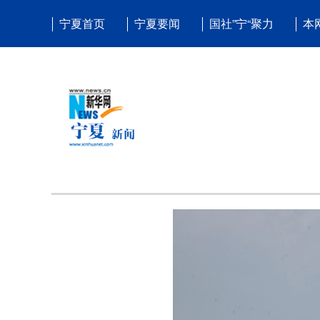
宁夏首页
宁夏要闻
国社”宁“聚力
本