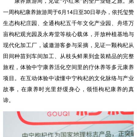
第
康养旅游周，见证“小红果”的全产业链之旅。
一周枸杞康养旅游周于6月14日至30日举办，依托玺赞
生态枸杞庄园、全通枸杞五千年文化产业园、舟塔万
亩枸杞观光园及永寿堂等核心载体，开放种植基地与
现代化加工厂，诚邀游客参与采摘，见证一颗枸杞从
田间种苗到车间加工、从枝头鲜果到盒装精品的完整
旅程，体验中宁康养活化空间里的疗休养等多元康养
项目。在互动体验中读懂中宁枸杞的文化脉络与产业
故事，在康养时光里舒缓身心，领悟枸杞康养的真
谛。