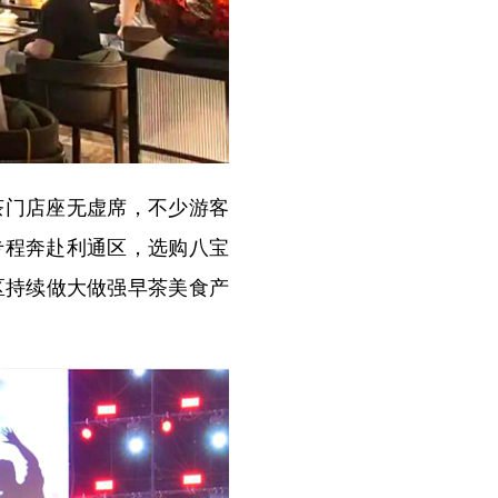
茶门店座无虚席，不少游客
专程奔赴利通区，选购八宝
区持续做大做强早茶美食产