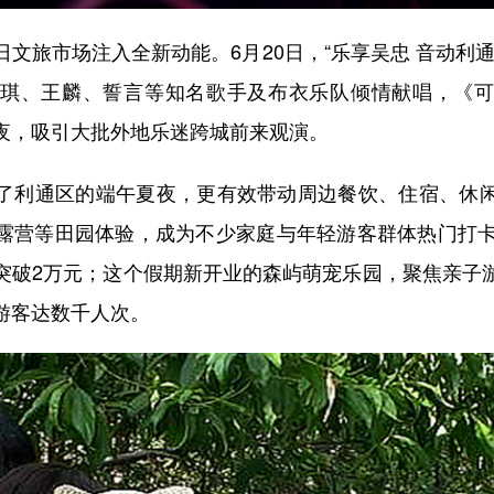
旅市场注入全新动能。6月20日，“乐享吴忠 音动利通
琪、王麟、誓言等知名歌手及布衣乐队倾情献唱，《
夜，吸引大批外地乐迷跨城前来观演。
利通区的端午夏夜，更有效带动周边餐饮、住宿、休闲
露营等田园体验，成为不少家庭与年轻游客群体热门打卡
突破2万元；这个假期新开业的森屿萌宠乐园，聚焦亲子
游客达数千人次。