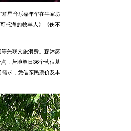
”群星音乐嘉年华在牛家坊
可可托海的牧羊人》《伤不
等关联文旅消费。森沐露
点，营地单日36个营位基
游需求，凭借亲民票价及丰