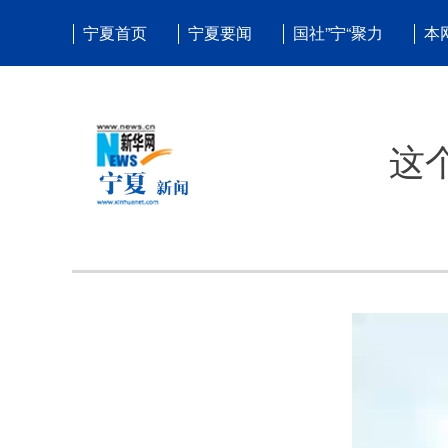
宁夏首页
宁夏要闻
国社”宁“聚力
本
这