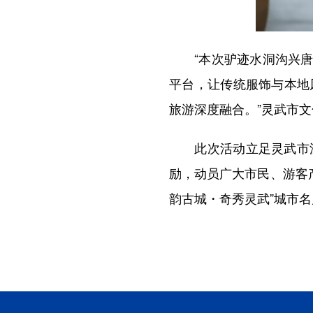
“本次驴迹水洞沟兴唐苑
平台，让传统服饰与本地
旅游深度融合。”灵武市
此次活动立足灵武市深
励，动员广大市民、游客
韵古城・奇秀灵武”城市