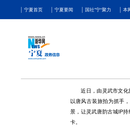
宁夏首页
宁夏要闻
国社”宁“聚力
本
近日，由灵武市文化旅
以唐风古装旅拍为抓手，
景，让灵武唐韵古城IP
卡。