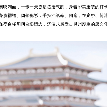
映湖面，一步一景皆是盛唐气韵，身着华美唐装的打卡
齐胸襦裙、圆领袍衫，手持油纸伞、团扇，在廊桥、荷
在亭台楼阁间合影留念，沉浸式感受古灵州厚重的唐文