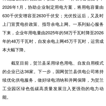
2026年1月，协助企业制定用电方案，将用电容量由
630千伏安增容至2630千伏安；光伏投运后，又及时
上门宣贯电价政策、指导余电上网。一系列贴心服务
下来，企业年用电量由2025年的58万千瓦时降至2026
年的48万千瓦时，自发余电上网45万千瓦时，运营成
本大幅下降。
截至目前，贺兰县采用绿色用电、自发自用模式
的企业已达36家。下一步，国网贺兰县供电公司将持
续优化供电服务，做好绿电消纳和并网保障，为贺兰
工业园区绿色低碳高质量发展注入更强劲的电力动
能。