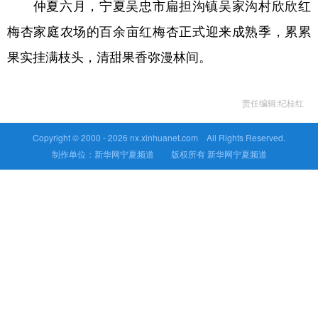
仲夏六月，宁夏吴忠市扁担沟镇吴家沟村欣欣红
梅杏家庭农场的百余亩红梅杏正式迎来成熟季，累累
果实挂满枝头，清甜果香弥漫林间。
责任编辑:纪桂红
Copyright © 2000 -
2026 nx.xinhuanet.com All Rights Reserved.
制作单位：新华网宁夏频道 版权所有 新华网宁夏频道