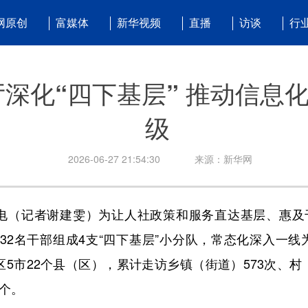
网原创
富媒体
新华视频
直播
访谈
行
深化“四下基层” 推动信息
级
2026-06-27 21:54:30
来源：新华网
（记者谢建雯）为让人社政策和服务直达基层、惠及千家
32名干部组成4支“四下基层”小分队，常态化深入一线
区5市22个县（区），累计走访乡镇（街道）573次、村
5个。