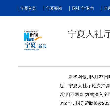
宁夏首页
宁夏要闻
国社”宁“聚力
本
宁夏人社厅
新华网银川6月27日电
起，宁夏人社厅轮流抽调
以“四不两直”方式深入全
312个，指导帮助整改20