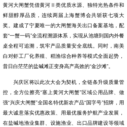
黄河大闸蟹凭借黄河Ⅱ类优质水源、独特光热条件和
鲜甜醇厚品质，连续两届上海蟹博会共斩获七项大
奖。建成了宁夏唯一的大闸蟹海关出口备案基地，配
套“一蟹一码”全流程溯源体系，实现从池塘到国内外餐
桌全程可追溯，筑牢产品质量安全底线。同时，南美
白对虾工厂化养殖、稻渔综合种养等模式全面起势，
昔日白茫茫的盐碱滩正变身高产高效的“金沙滩”。
兴庆区将以此次大会为契机，全链条升级质量管
控，全方位擦亮“塞上黄河大闸蟹”区域公用品牌、做
强“兴庆大闸蟹”全国名特优新农产品“国字号”招牌，用
最大诚意落实优惠政策、用最优服务护航产业发展，
在盐碱地渔业集群、设施渔业、出口品牌建设等领域