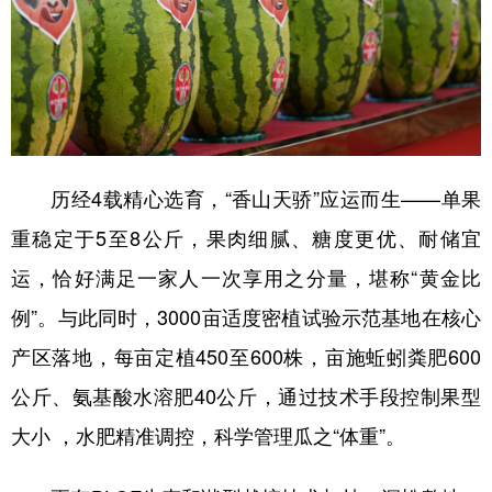
历经4载精心选育，“香山天骄”应运而生——单果
重稳定于5至8公斤，果肉细腻、糖度更优、耐储宜
运，恰好满足一家人一次享用之分量，堪称“黄金比
例”。与此同时，3000亩适度密植试验示范基地在核心
产区落地，每亩定植450至600株，亩施蚯蚓粪肥600
公斤、氨基酸水溶肥40公斤，通过技术手段控制果型
大小 ，水肥精准调控，科学管理瓜之“体重”。