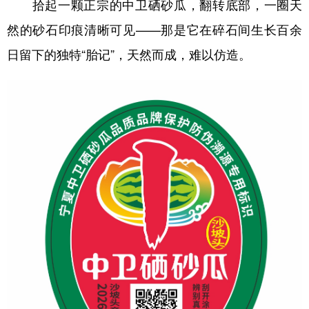
拾起一颗正宗的中卫硒砂瓜，翻转底部，一圈天
然的砂石印痕清晰可见——那是它在碎石间生长百余
日留下的独特“胎记”，天然而成，难以仿造。