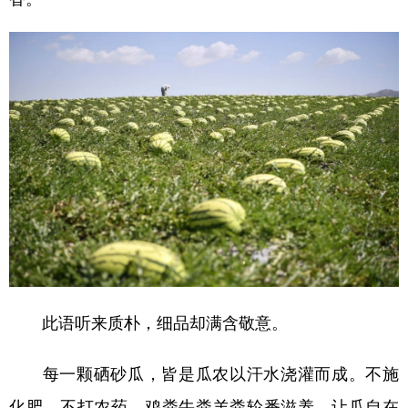
此语听来质朴，细品却满含敬意。
每一颗硒砂瓜，皆是瓜农以汗水浇灌而成。不施
化肥，不打农药，鸡粪牛粪羊粪轮番滋养，让瓜自在