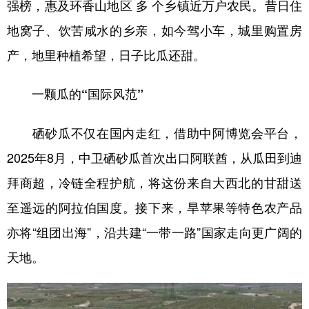
强榜，惠及环香山地区 多 个乡镇近万户农民。昔日住
地窝子、饮苦咸水的乡亲，如今驾小车，城里购置房
产，地里种植希望，日子比瓜还甜。
一颗瓜的“国际风范”
硒砂瓜不仅在国内走红，借助中阿博览会平台，
2025年8月，中卫硒砂瓜首次出口阿联酋，从瓜田到迪
拜商超，冷链全程护航，将这份来自大西北的甘甜送
至遥远的阿拉伯国度。接下来，旱苹果等特色农产品
亦将“组团出海”，沿共建“一带一路”国家走向更广阔的
天地。