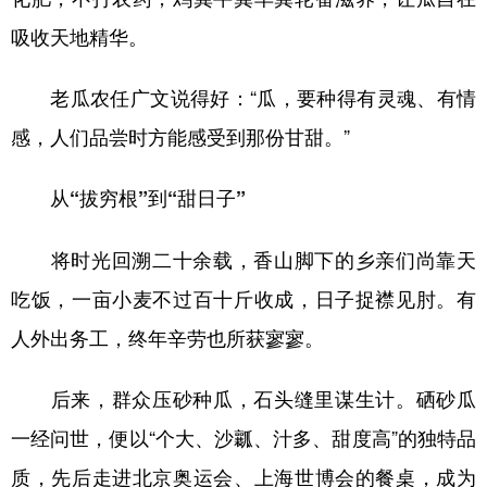
吸收天地精华。
老瓜农任广文说得好：“瓜，要种得有灵魂、有情
感，人们品尝时方能感受到那份甘甜。”
从“拔穷根”到“甜日子”
将时光回溯二十余载，香山脚下的乡亲们尚靠天
吃饭，一亩小麦不过百十斤收成，日子捉襟见肘。有
人外出务工，终年辛劳也所获寥寥。
后来，群众压砂种瓜，石头缝里谋生计。硒砂瓜
一经问世，便以“个大、沙瓤、汁多、甜度高”的独特品
质，先后走进北京奥运会、上海世博会的餐桌，成为