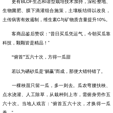
更有BLOF生态和谐型栽培技术加持，深松整地、
生物菌肥、膜下滴灌组合施策，土壤板结得以改良，
土传病害有效遏制，维生素C与矿物质含量提升10%。
客商品鉴后赞叹：“昔日买瓜凭运气，今朝买瓜靠
科技，颗颗皆是精品！”
“俯首”五六十次，方得一瓜甜
若以为硒砂瓜是“躺赢”而成，那便大错特错了。
一棵秧苗只留一瓜，多一则去。瓜农弯腰扶秧、
点水浇灌、人工除草，从栽种到上市，需俯身劳作五
六十次。当地人戏言：“俯首五六十次，才换得一瓜
香。”