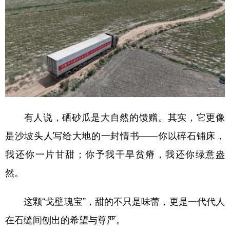
有人说，硒砂瓜是大自然的馈赠。其实，它更像
是沙坡头人写给大地的一封情书——你以碎石铺床，
我还你一片甘甜；你予我干旱贫瘠，我还你绿意盎
然。
这颗“戈壁瑰宝”，甜的不只是味蕾，更是一代代人
在石缝间刨出的希望与尊严。