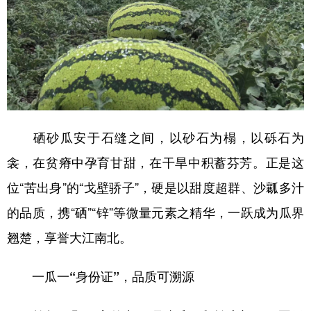
硒砂瓜安于石缝之间，以砂石为榻，以砾石为
衾，在贫瘠中孕育甘甜，在干旱中积蓄芬芳。正是这
位“苦出身”的“戈壁骄子”，硬是以甜度超群、沙瓤多汁
的品质，携“硒”“锌”等微量元素之精华，一跃成为瓜界
翘楚，享誉大江南北。
一瓜一“身份证”，品质可溯源