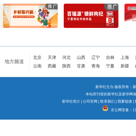
北京
天津
河北
山西
辽宁
吉林
上海
地方频道
云南
西藏
陕西
甘肃
青海
宁夏
新疆
新华社主办 版权所有：新华网股
本站所刊登的新华社及新华网
新华社简介
|
公司官网
|
联系我们
|
我要链接
|
京公网安备：110