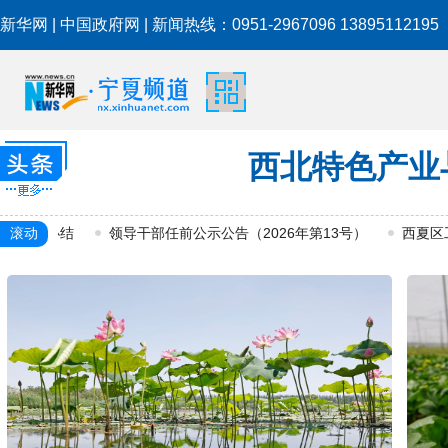
新华网
|
中国政府网
| 新闻热线：0951-2967096 13895112195
西北特色产业
国能宁夏
高标准办结
滚动
领导干部任前公示公告（2026年第13号）
西夏区工商
宁夏《全区