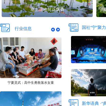
塞上湿地荷花飘香
宁
国社“宁”聚力
行业信息
宁夏灵武：高中生勇救落水女童
新华语典 ·“